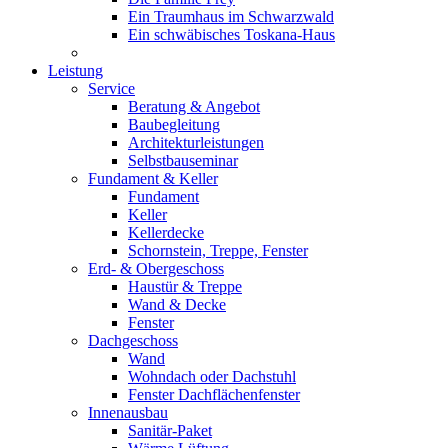
Ein Traumhaus im Schwarzwald
Ein schwäbisches Toskana-Haus
Leistung
Service
Beratung & Angebot
Baubegleitung
Architekturleistungen
Selbstbauseminar
Fundament & Keller
Fundament
Keller
Kellerdecke
Schornstein, Treppe, Fenster
Erd- & Obergeschoss
Haustür & Treppe
Wand & Decke
Fenster
Dachgeschoss
Wand
Wohndach oder Dachstuhl
Fenster Dachflächenfenster
Innenausbau
Sanitär-Paket