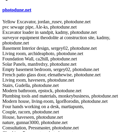
photodune.net
Yellow Excavator, jordan_rusev, photodune.net
pvc sewage pipe, Ale-ks, photodune.net
Excavator loader in sandpit, kadmy, photodune.net
surveyor equipment theodolite at construction site, kadmy,
photodune.net
Basement Interior design, sergey02, photodune.net
Living room, archideaphoto, photodune.net
Foundation Wall, ca2hill, photodune.net
Solar Panels, manfredxy, photodune.net
Empty basement bedroom, sergey02, photodune.net
French patio glass door, elenathewise, photodune.net
Living room, haveseen, photodune.net
Stairs, Gudella, photodune.net
Modern bathroom, epstock, photodune.net
Plumbing tools and materials, monkeybusiness, photodune.net
Modern house, living-room, IgorBorodin, photodune.net
Four hands working on a desk, martiapunts,
Couple, racorn, photodune.net
House, haveseen, photodune.net
nature, gunnar3000, photodune.net
Consultation, Pressmaster, photodune.net