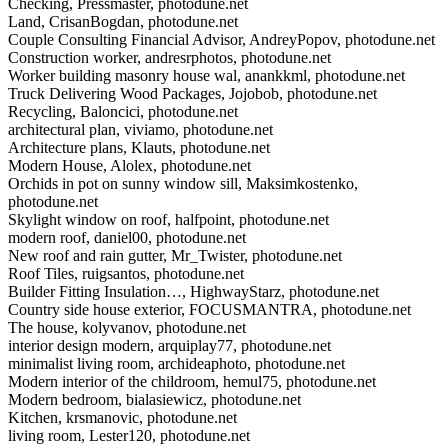
Checking, Pressmaster, photodune.net
Land, CrisanBogdan, photodune.net
Couple Consulting Financial Advisor, AndreyPopov, photodune.net
Construction worker, andresrphotos, photodune.net
Worker building masonry house wal, anankkml, photodune.net
Truck Delivering Wood Packages, Jojobob, photodune.net
Recycling, Baloncici, photodune.net
architectural plan, viviamo, photodune.net
Architecture plans, Klauts, photodune.net
Modern House, Alolex, photodune.net
Orchids in pot on sunny window sill, Maksimkostenko,
photodune.net
Skylight window on roof, halfpoint, photodune.net
modern roof, daniel00, photodune.net
New roof and rain gutter, Mr_Twister, photodune.net
Roof Tiles, ruigsantos, photodune.net
Builder Fitting Insulation…, HighwayStarz, photodune.net
Country side house exterior, FOCUSMANTRA, photodune.net
The house, kolyvanov, photodune.net
interior design modern, arquiplay77, photodune.net
minimalist living room, archideaphoto, photodune.net
Modern interior of the childroom, hemul75, photodune.net
Modern bedroom, bialasiewicz, photodune.net
Kitchen, krsmanovic, photodune.net
living room, Lester120, photodune.net