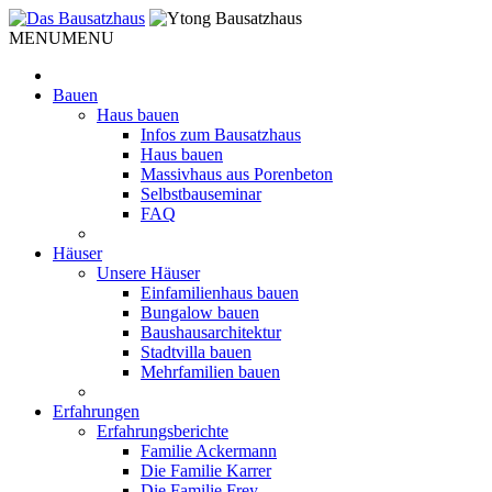
Weiter
zum
MENU
MENU
Inhalt
Bauen
Haus bauen
Infos zum Bausatzhaus
Haus bauen
Massivhaus aus Porenbeton
Selbstbauseminar
FAQ
Häuser
Unsere Häuser
Einfamilienhaus bauen
Bungalow bauen
Baushausarchitektur
Stadtvilla bauen
Mehrfamilien bauen
Erfahrungen
Erfahrungsberichte
Familie Ackermann
Die Familie Karrer
Die Familie Frey