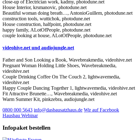
close-up of Electrician work, kadmy, photodune.net
House Interior, krsmanovic, photodune.net
Beautiful woman doing breath…, AntonioGuillem, photodune.net
construction tools, wuttichok, photodune.net
House construction, halfpoint, photodune.net
happy family, ALotOfPeople, photodune.net
couple looking at house, ALotOfPeople, photodune.net
videohive.net und audiojungle.net
Father and Son Looking a Book, Wavebreakmedia, videohive.net
Pregnant Woman Holding Little Shoes, Wavebreakmedia,
videohive.net
Couple Drinking Coffee On The Couch 2, lightwavemedia,
videohive.net
Happy Couple Dancing Together 1, lightwavemedia, videohive.net
Fit Attractive Brunette…, Wavebreakmedia, videohive.net
Warm Summer Kit, pinkzebra, audiojungle.net
0800 000 5643
info@dasbausatzhaus.de
Wir auf Facebook
Hausbau Webinar
Infopaket bestellen