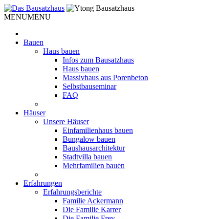
Weiter
zum
MENU
MENU
Inhalt
Bauen
Haus bauen
Infos zum Bausatzhaus
Haus bauen
Massivhaus aus Porenbeton
Selbstbauseminar
FAQ
Häuser
Unsere Häuser
Einfamilienhaus bauen
Bungalow bauen
Baushausarchitektur
Stadtvilla bauen
Mehrfamilien bauen
Erfahrungen
Erfahrungsberichte
Familie Ackermann
Die Familie Karrer
Die Familie Frey