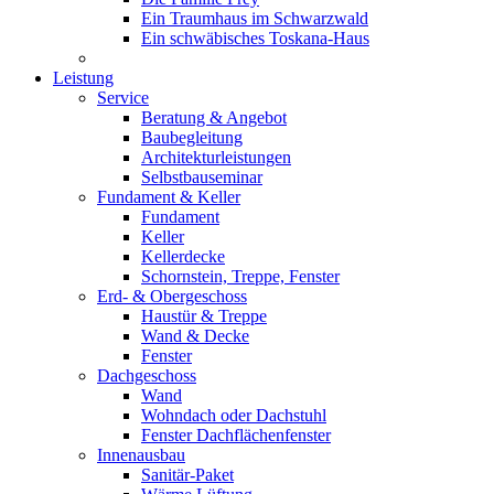
Ein Traumhaus im Schwarzwald
Ein schwäbisches Toskana-Haus
Leistung
Service
Beratung & Angebot
Baubegleitung
Architekturleistungen
Selbstbauseminar
Fundament & Keller
Fundament
Keller
Kellerdecke
Schornstein, Treppe, Fenster
Erd- & Obergeschoss
Haustür & Treppe
Wand & Decke
Fenster
Dachgeschoss
Wand
Wohndach oder Dachstuhl
Fenster Dachflächenfenster
Innenausbau
Sanitär-Paket