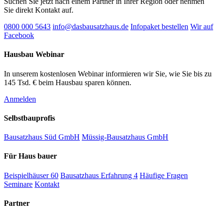
Suchen Sie jetzt nach einem Partner in Ihrer Region oder nehmen
Sie direkt Kontakt auf.
0800 000 5643
info@dasbausatzhaus.de
Infopaket bestellen
Wir auf
Facebook
Hausbau Webinar
In unserem kostenlosen Webinar informieren wir Sie, wie Sie bis zu
145 Tsd. € beim Hausbau sparen können.
Anmelden
Selbstbauprofis
Bausatzhaus Süd GmbH
Müssig-Bausatzhaus GmbH
Für Haus bauer
Beispielhäuser
60
Bausatzhaus Erfahrung
4
Häufige Fragen
Seminare
Kontakt
Partner