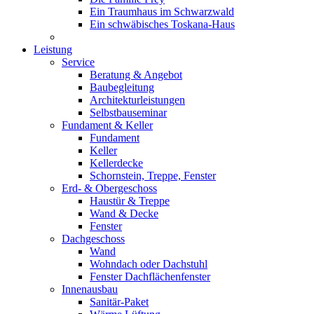
Ein Traumhaus im Schwarzwald
Ein schwäbisches Toskana-Haus
Leistung
Service
Beratung & Angebot
Baubegleitung
Architekturleistungen
Selbstbauseminar
Fundament & Keller
Fundament
Keller
Kellerdecke
Schornstein, Treppe, Fenster
Erd- & Obergeschoss
Haustür & Treppe
Wand & Decke
Fenster
Dachgeschoss
Wand
Wohndach oder Dachstuhl
Fenster Dachflächenfenster
Innenausbau
Sanitär-Paket