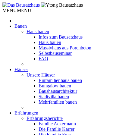
Weiter
zum
MENU
MENU
Inhalt
Bauen
Haus bauen
Infos zum Bausatzhaus
Haus bauen
Massivhaus aus Porenbeton
Selbstbauseminar
FAQ
Häuser
Unsere Häuser
Einfamilienhaus bauen
Bungalow bauen
Baushausarchitektur
Stadtvilla bauen
Mehrfamilien bauen
Erfahrungen
Erfahrungsberichte
Familie Ackermann
Die Familie Karrer
Die Familie Frey