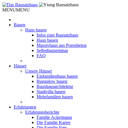
Weiter
zum
MENU
MENU
Inhalt
Bauen
Haus bauen
Infos zum Bausatzhaus
Haus bauen
Massivhaus aus Porenbeton
Selbstbauseminar
FAQ
Häuser
Unsere Häuser
Einfamilienhaus bauen
Bungalow bauen
Baushausarchitektur
Stadtvilla bauen
Mehrfamilien bauen
Erfahrungen
Erfahrungsberichte
Familie Ackermann
Die Familie Karrer
Die Familie Frey