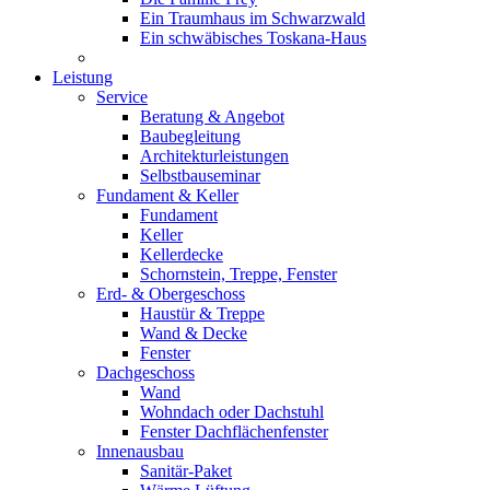
Ein Traumhaus im Schwarzwald
Ein schwäbisches Toskana-Haus
Leistung
Service
Beratung & Angebot
Baubegleitung
Architekturleistungen
Selbstbauseminar
Fundament & Keller
Fundament
Keller
Kellerdecke
Schornstein, Treppe, Fenster
Erd- & Obergeschoss
Haustür & Treppe
Wand & Decke
Fenster
Dachgeschoss
Wand
Wohndach oder Dachstuhl
Fenster Dachflächenfenster
Innenausbau
Sanitär-Paket