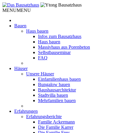
Weiter
zum
MENU
MENU
Inhalt
Bauen
Haus bauen
Infos zum Bausatzhaus
Haus bauen
Massivhaus aus Porenbeton
Selbstbauseminar
FAQ
Häuser
Unsere Häuser
Einfamilienhaus bauen
Bungalow bauen
Baushausarchitektur
Stadtvilla bauen
Mehrfamilien bauen
Erfahrungen
Erfahrungsberichte
Familie Ackermann
Die Familie Karrer
Die Familie Frey