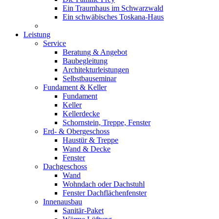
Ein Traumhaus im Schwarzwald
Ein schwäbisches Toskana-Haus
Leistung
Service
Beratung & Angebot
Baubegleitung
Architekturleistungen
Selbstbauseminar
Fundament & Keller
Fundament
Keller
Kellerdecke
Schornstein, Treppe, Fenster
Erd- & Obergeschoss
Haustür & Treppe
Wand & Decke
Fenster
Dachgeschoss
Wand
Wohndach oder Dachstuhl
Fenster Dachflächenfenster
Innenausbau
Sanitär-Paket