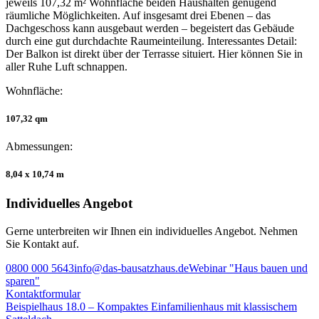
jeweils 107,32 m² Wohnfläche beiden Haushalten genügend
räumliche Möglichkeiten. Auf insgesamt drei Ebenen – das
Dachgeschoss kann ausgebaut werden – begeistert das Gebäude
durch eine gut durchdachte Raumeinteilung. Interessantes Detail:
Der Balkon ist direkt über der Terrasse situiert. Hier können Sie in
aller Ruhe Luft schnappen.
Wohnfläche:
107,32 qm
Abmessungen:
8,04 x 10,74 m
Individuelles Angebot
Gerne unterbreiten wir Ihnen ein individuelles Angebot. Nehmen
Sie Kontakt auf.
0800 000 5643
info@das-bausatzhaus.de
Webinar "Haus bauen und
sparen"
Kontaktformular
Beitragsnavigation
Beispielhaus 18.0 – Kompaktes Einfamilienhaus mit klassischem