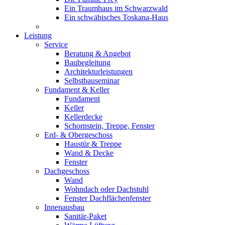
Ein Traumhaus im Schwarzwald
Ein schwäbisches Toskana-Haus
Leistung
Service
Beratung & Angebot
Baubegleitung
Architekturleistungen
Selbstbauseminar
Fundament & Keller
Fundament
Keller
Kellerdecke
Schornstein, Treppe, Fenster
Erd- & Obergeschoss
Haustür & Treppe
Wand & Decke
Fenster
Dachgeschoss
Wand
Wohndach oder Dachstuhl
Fenster Dachflächenfenster
Innenausbau
Sanitär-Paket