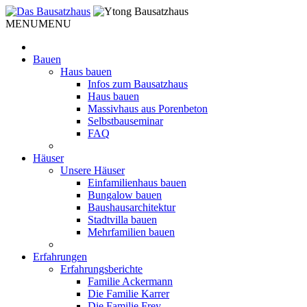
Weiter
zum
MENU
MENU
Inhalt
Bauen
Haus bauen
Infos zum Bausatzhaus
Haus bauen
Massivhaus aus Porenbeton
Selbstbauseminar
FAQ
Häuser
Unsere Häuser
Einfamilienhaus bauen
Bungalow bauen
Baushausarchitektur
Stadtvilla bauen
Mehrfamilien bauen
Erfahrungen
Erfahrungsberichte
Familie Ackermann
Die Familie Karrer
Die Familie Frey