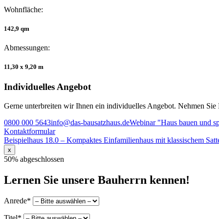
Wohnfläche:
142,9 qm
Abmessungen:
11,30 x 9,20 m
Individuelles Angebot
Gerne unterbreiten wir Ihnen ein individuelles Angebot. Nehmen Sie 
0800 000 5643
info@das-bausatzhaus.de
Webinar "Haus bauen und s
Kontaktformular
Beitragsnavigation
Beispielhaus 18.0 – Kompaktes Einfamilienhaus mit klassischem Satt
x
50% abgeschlossen
Lernen Sie unsere Bauherrn kennen!
Anrede*
Titel*