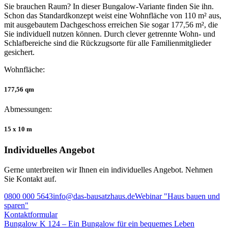
Sie brauchen Raum? In dieser Bungalow-Variante finden Sie ihn.
Schon das Standardkonzept weist eine Wohnfläche von 110 m² aus,
mit ausgebautem Dachgeschoss erreichen Sie sogar 177,56 m², die
Sie individuell nutzen können. Durch clever getrennte Wohn- und
Schlafbereiche sind die Rückzugsorte für alle Familienmitglieder
gesichert.
Wohnfläche:
177,56 qm
Abmessungen:
15 x 10 m
Individuelles Angebot
Gerne unterbreiten wir Ihnen ein individuelles Angebot. Nehmen
Sie Kontakt auf.
0800 000 5643
info@das-bausatzhaus.de
Webinar "Haus bauen und
sparen"
Kontaktformular
Beitragsnavigation
Bungalow K 124 – Ein Bungalow für ein bequemes Leben