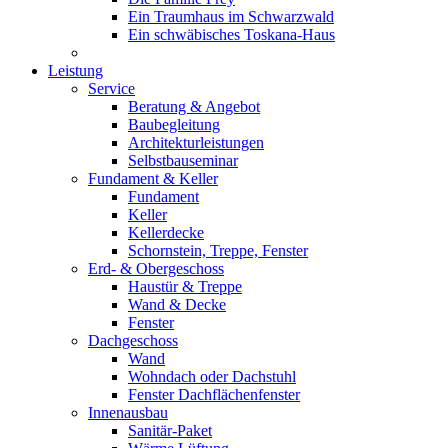
Ein Traumhaus im Schwarzwald
Ein schwäbisches Toskana-Haus
Leistung
Service
Beratung & Angebot
Baubegleitung
Architekturleistungen
Selbstbauseminar
Fundament & Keller
Fundament
Keller
Kellerdecke
Schornstein, Treppe, Fenster
Erd- & Obergeschoss
Haustür & Treppe
Wand & Decke
Fenster
Dachgeschoss
Wand
Wohndach oder Dachstuhl
Fenster Dachflächenfenster
Innenausbau
Sanitär-Paket