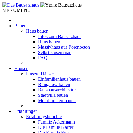
Weiter
zum
MENU
MENU
Inhalt
Bauen
Haus bauen
Infos zum Bausatzhaus
Haus bauen
Massivhaus aus Porenbeton
Selbstbauseminar
FAQ
Häuser
Unsere Häuser
Einfamilienhaus bauen
Bungalow bauen
Baushausarchitektur
Stadtvilla bauen
Mehrfamilien bauen
Erfahrungen
Erfahrungsberichte
Familie Ackermann
Die Familie Karrer
Die Familie Frey