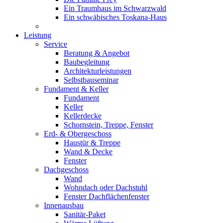
Ein Traumhaus im Schwarzwald
Ein schwäbisches Toskana-Haus
Leistung
Service
Beratung & Angebot
Baubegleitung
Architekturleistungen
Selbstbauseminar
Fundament & Keller
Fundament
Keller
Kellerdecke
Schornstein, Treppe, Fenster
Erd- & Obergeschoss
Haustür & Treppe
Wand & Decke
Fenster
Dachgeschoss
Wand
Wohndach oder Dachstuhl
Fenster Dachflächenfenster
Innenausbau
Sanitär-Paket