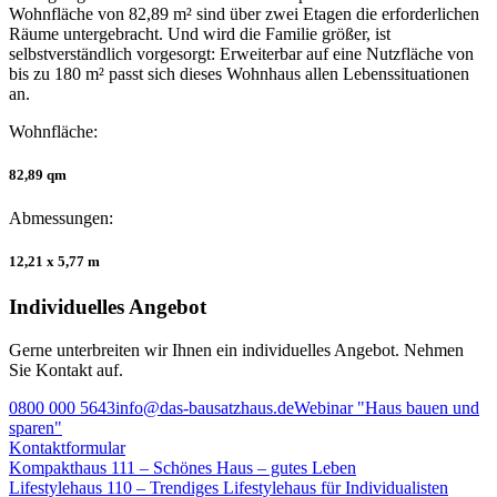
Wohnfläche von 82,89 m² sind über zwei Etagen die erforderlichen
Räume untergebracht. Und wird die Familie größer, ist
selbstverständlich vorgesorgt: Erweiterbar auf eine Nutzfläche von
bis zu 180 m² passt sich dieses Wohnhaus allen Lebenssituationen
an.
Wohnfläche:
82,89 qm
Abmessungen:
12,21 x 5,77 m
Individuelles Angebot
Gerne unterbreiten wir Ihnen ein individuelles Angebot. Nehmen
Sie Kontakt auf.
0800 000 5643
info@das-bausatzhaus.de
Webinar "Haus bauen und
sparen"
Kontaktformular
Beitragsnavigation
Kompakthaus 111 – Schönes Haus – gutes Leben
Lifestylehaus 110 – Trendiges Lifestylehaus für Individualisten