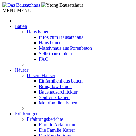
Weiter
zum
MENU
MENU
Inhalt
Bauen
Haus bauen
Infos zum Bausatzhaus
Haus bauen
Massivhaus aus Porenbeton
Selbstbauseminar
FAQ
Häuser
Unsere Häuser
Einfamilienhaus bauen
Bungalow bauen
Baushausarchitektur
Stadtvilla bauen
Mehrfamilien bauen
Erfahrungen
Erfahrungsberichte
Familie Ackermann
Die Familie Karrer
Die Familie Frey