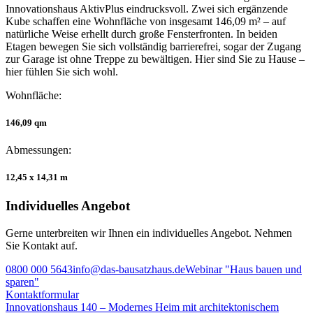
Innovationshaus AktivPlus eindrucksvoll. Zwei sich ergänzende
Kube schaffen eine Wohnfläche von insgesamt 146,09 m² – auf
natürliche Weise erhellt durch große Fensterfronten. In beiden
Etagen bewegen Sie sich vollständig barrierefrei, sogar der Zugang
zur Garage ist ohne Treppe zu bewältigen. Hier sind Sie zu Hause –
hier fühlen Sie sich wohl.
Wohnfläche:
146,09 qm
Abmessungen:
12,45 x 14,31 m
Individuelles Angebot
Gerne unterbreiten wir Ihnen ein individuelles Angebot. Nehmen
Sie Kontakt auf.
0800 000 5643
info@das-bausatzhaus.de
Webinar "Haus bauen und
sparen"
Kontaktformular
Beitragsnavigation
Innovationshaus 140 – Modernes Heim mit architektonischem