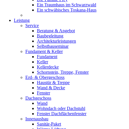
Ein Traumhaus im Schwarzwald
Ein schwäbisches Toskana-Haus
Leistung
Service
Beratung & Angebot
Baubegleitung
Architekturleistungen
Selbstbauseminar
Fundament & Keller
Fundament
Keller
Kellerdecke
Schornstein, Treppe, Fenster
Erd- & Obergeschoss
Haustür & Treppe
Wand & Decke
Fenster
Dachgeschoss
Wand
Wohndach oder Dachstuhl
Fenster Dachflächenfenster
Innenausbau
Sanitär-Paket