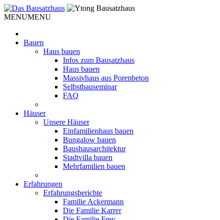
Weiter
zum
MENU
MENU
Inhalt
Bauen
Haus bauen
Infos zum Bausatzhaus
Haus bauen
Massivhaus aus Porenbeton
Selbstbauseminar
FAQ
Häuser
Unsere Häuser
Einfamilienhaus bauen
Bungalow bauen
Baushausarchitektur
Stadtvilla bauen
Mehrfamilien bauen
Erfahrungen
Erfahrungsberichte
Familie Ackermann
Die Familie Karrer
Die Familie Frey